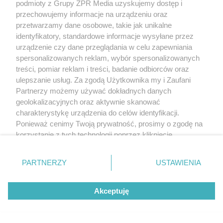
podmioty z Grupy ZPR Media uzyskujemy dostęp i
przechowujemy informacje na urządzeniu oraz
przetwarzamy dane osobowe, takie jak unikalne
identyfikatory, standardowe informacje wysyłane przez
urządzenie czy dane przeglądania w celu zapewniania
spersonalizowanych reklam, wybór spersonalizowanych
treści, pomiar reklam i treści, badanie odbiorców oraz
ulepszanie usług. Za zgodą Użytkownika my i Zaufani
Partnerzy możemy używać dokładnych danych
geolokalizacyjnych oraz aktywnie skanować
charakterystykę urządzenia do celów identyfikacji.
Ponieważ cenimy Twoją prywatność, prosimy o zgodę na
korzystanie z tych technologii poprzez kliknięcie
„Akceptuję”. Zgoda jest dobrowolna i zawsze możesz ją
zmienić/wycofać klikając przycisk ustawień prywatności
PARTNERZY
USTAWIENIA
znajdujący się w lewym dolnym rogu strony
. Niektóre
rodzaje przetwarzania danych nie wymagają zgody
Akceptuję
użytkownika, ale masz prawo sprzeciwić się takiemu
przetwarzaniu. Preferencje będą miały zastosowanie tylko
na tej witrynie.