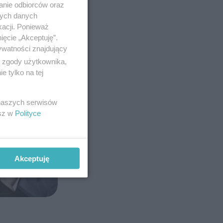
anie odbiorców oraz
nych danych
kacji. Ponieważ
ięcie „Akceptuję”.
ywatności znajdujący
ą zgody użytkownika,
 tylko na tej
 naszych serwisów
esz w
Polityce
Akceptuję