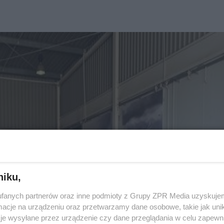
niku,
fanych partnerów oraz inne podmioty z Grupy ZPR Media uzyskujem
cje na urządzeniu oraz przetwarzamy dane osobowe, takie jak unika
je wysyłane przez urządzenie czy dane przeglądania w celu zapewn