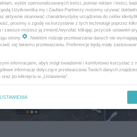
klam, wybór spersonalizowanych treści, pomiar reklam i treści, bad
 zgodą Użytkownika my i Zaufani Partnerzy możemy używać dokład
az aktywnie skanować charakterystykę urządzenia do celów identyfi
ść, prosimy o zgodę na korzystanie z tych technologii poprzez klikn
a i zawsze możesz ją zmienić/wycofać klikając przycisk ustawień pr
ogu strony
. Niektóre rodzaje przetwarzania danych nie wymagaj
iwić się takiemu przetwarzaniu. Preferencje będą miały zastosowanie
szymi informacjami, abyś mógł świadomie i komfortowo korzystać z
gółowe informacje dotyczące przetwarzania Twoich danych znajdzi
s
oraz po kliknięciu w „Ustawienia”.
USTAWIENIA