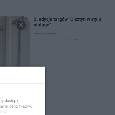
2. edycja targów "Olsztyn w stylu
vintage"
Autor: Oskar Biedrzyński
y dostęp i
lne identyfikatory,
iania