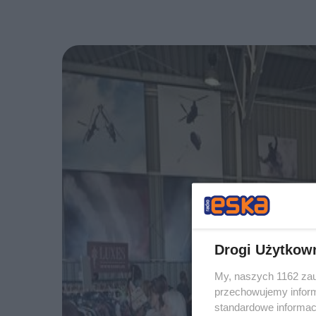
Drogi Użytkow
My, naszych 1162 zau
przechowujemy informa
standardowe informac