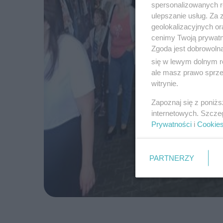
spersonalizowanych re
ulepszanie usług. Za
geolokalizacyjnych or
cenimy Twoją prywatno
Zgoda jest dobrowoln
się w lewym dolnym r
ale masz prawo sprzec
witrynie.
Zapoznaj się z poniż
internetowych. Szcze
Prywatności
i
Cookie
PARTNERZY