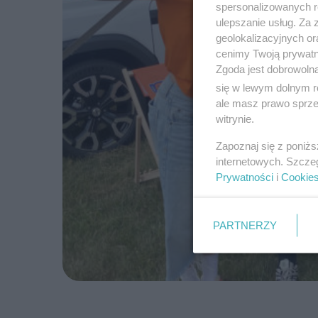
spersonalizowanych re
ulepszanie usług. Za
geolokalizacyjnych or
cenimy Twoją prywatno
Zgoda jest dobrowoln
się w lewym dolnym r
ale masz prawo sprzec
witrynie.
Zapoznaj się z poniż
internetowych. Szcze
Prywatności
i
Cookie
PARTNERZY