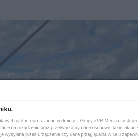
niku,
fanych partnerów oraz inne podmioty z Grupy ZPR Media uzyskujem
cje na urządzeniu oraz przetwarzamy dane osobowe, takie jak unika
je wysyłane przez urządzenie czy dane przeglądania w celu zapewn