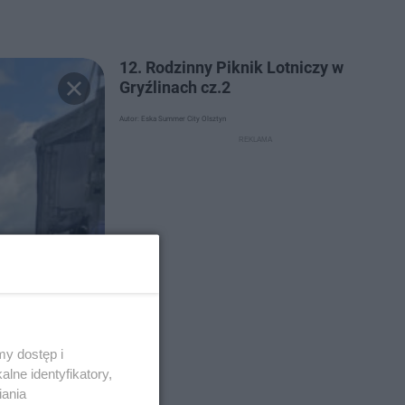
12. Rodzinny Piknik Lotniczy w
Gryźlinach cz.2
Autor: Eska Summer City Olsztyn
y dostęp i
lne identyfikatory,
iania