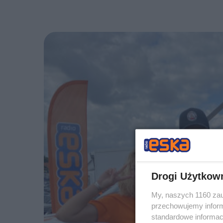
Drogi Użytkow
My, naszych 1160 zau
przechowujemy informa
standardowe informac