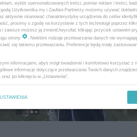
klam, wybór spersonalizowanych treści, pomiar reklam i treści, bad
 zgodą Użytkownika my i Zaufani Partnerzy możemy używać dokład
az aktywnie skanować charakterystykę urządzenia do celów identyfi
ść, prosimy o zgodę na korzystanie z tych technologii poprzez klikn
a i zawsze możesz ją zmienić/wycofać klikając przycisk ustawień pr
ogu strony
. Niektóre rodzaje przetwarzania danych nie wymagaj
iwić się takiemu przetwarzaniu. Preferencje będą miały zastosowanie
szymi informacjami, abyś mógł świadomie i komfortowo korzystać z
gółowe informacje dotyczące przetwarzania Twoich danych znajdzi
s
oraz po kliknięciu w „Ustawienia”.
USTAWIENIA