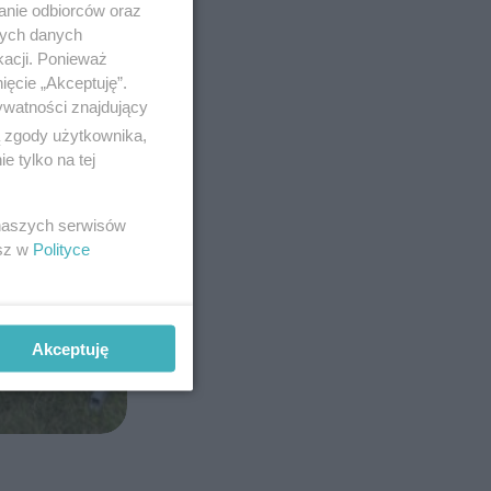
anie odbiorców oraz
nych danych
kacji. Ponieważ
ięcie „Akceptuję”.
ywatności znajdujący
ą zgody użytkownika,
 tylko na tej
 naszych serwisów
esz w
Polityce
Akceptuję